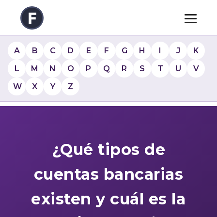
A
B
C
D
E
F
G
H
I
J
K
L
M
N
O
P
Q
R
S
T
U
V
W
X
Y
Z
¿Qué tipos de
cuentas bancarias
existen y cuál es la