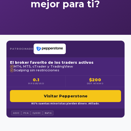
mejor para ti?
PATROCINADO
El broker favorito de los traders activos
MT4, MT5, cTrader y TradingView
✓
Scalping sin restricciones
✓
0.1
$200
PIP EUR/USD
DEP. MÍNIMO
Visitar Pepperstone
80% cuentas minoristas pierden dinero. Afiliado.
ASIC
FCA
CySEC
BaFin