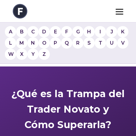
A
B
C
D
E
F
G
H
I
J
K
L
M
N
O
P
Q
R
S
T
U
V
W
X
Y
Z
¿Qué es la Trampa del
Trader Novato y
Cómo Superarla?