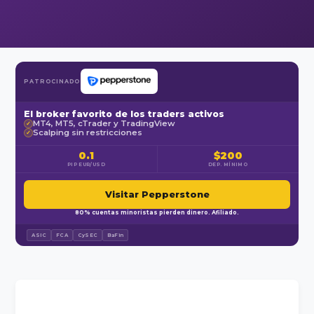
PATROCINADO
El broker favorito de los traders activos
MT4, MT5, cTrader y TradingView
✓
Scalping sin restricciones
✓
0.1
$200
PIP EUR/USD
DEP. MÍNIMO
Visitar Pepperstone
80% cuentas minoristas pierden dinero. Afiliado.
ASIC
FCA
CySEC
BaFin