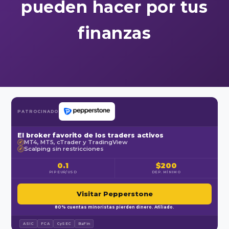
pueden hacer por tus
finanzas
PATROCINADO
El broker favorito de los traders activos
MT4, MT5, cTrader y TradingView
✓
Scalping sin restricciones
✓
0.1
$200
PIP EUR/USD
DEP. MÍNIMO
Visitar Pepperstone
80% cuentas minoristas pierden dinero. Afiliado.
ASIC
FCA
CySEC
BaFin