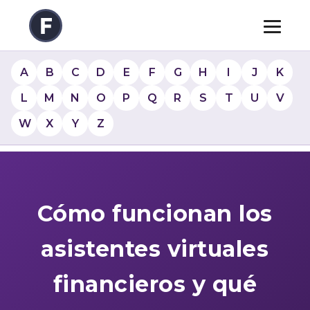
A
B
C
D
E
F
G
H
I
J
K
L
M
N
O
P
Q
R
S
T
U
V
W
X
Y
Z
Cómo funcionan los
asistentes virtuales
financieros y qué