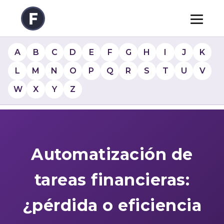
A
B
C
D
E
F
G
H
I
J
K
L
M
N
O
P
Q
R
S
T
U
V
W
X
Y
Z
Automatización de
tareas financieras:
¿pérdida o eficiencia