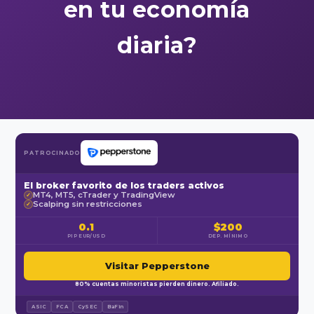
en tu economía
diaria?
PATROCINADO
El broker favorito de los traders activos
MT4, MT5, cTrader y TradingView
✓
Scalping sin restricciones
✓
0.1
$200
PIP EUR/USD
DEP. MÍNIMO
Visitar Pepperstone
80% cuentas minoristas pierden dinero. Afiliado.
ASIC
FCA
CySEC
BaFin