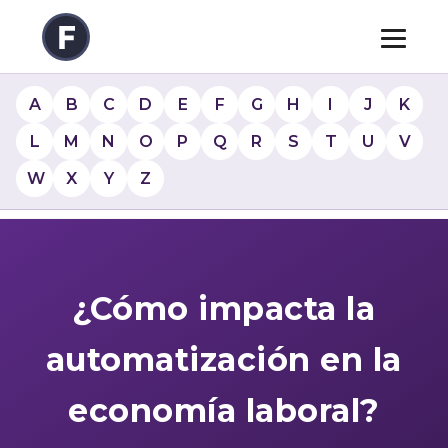
A
B
C
D
E
F
G
H
I
J
K
L
M
N
O
P
Q
R
S
T
U
V
W
X
Y
Z
¿Cómo impacta la
automatización en la
economía laboral?