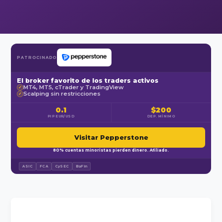
PATROCINADO
El broker favorito de los traders activos
MT4, MT5, cTrader y TradingView
✓
Scalping sin restricciones
✓
0.1
$200
PIP EUR/USD
DEP. MÍNIMO
Visitar Pepperstone
80% cuentas minoristas pierden dinero. Afiliado.
ASIC
FCA
CySEC
BaFin