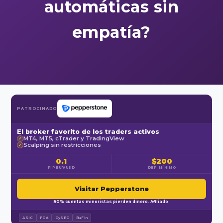
automáticas sin
empatía?
PATROCINADO
El broker favorito de los traders activos
MT4, MT5, cTrader y TradingView
✓
Scalping sin restricciones
✓
0.1
$200
PIP EUR/USD
DEP. MÍNIMO
Visitar Pepperstone
80% cuentas minoristas pierden dinero. Afiliado.
ASIC
FCA
CySEC
BaFin