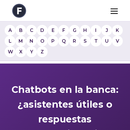
A
B
C
D
E
F
G
H
I
J
K
L
M
N
O
P
Q
R
S
T
U
V
W
X
Y
Z
Chatbots en la banca:
¿asistentes útiles o
respuestas