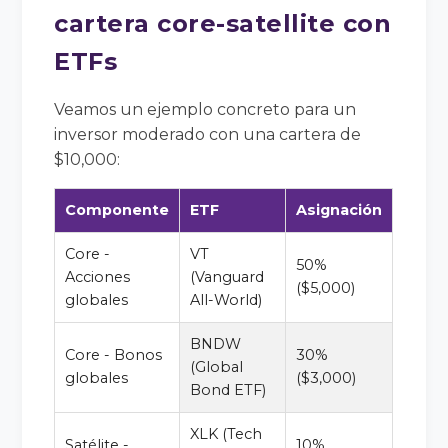
cartera core-satellite con
ETFs
Veamos un ejemplo concreto para un
inversor moderado con una cartera de
$10,000:
Componente
ETF
Asignación
Core -
VT
50%
Acciones
(Vanguard
($5,000)
globales
All-World)
BNDW
Core - Bonos
30%
(Global
globales
($3,000)
Bond ETF)
XLK (Tech
Satélite -
10%