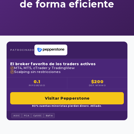
de forma eficiente
PATROCINADO
El broker favorito de los traders activos
MT4, MT5, cTrader y TradingView
✓
Scalping sin restricciones
✓
0.1
$200
PIP EUR/USD
DEP. MÍNIMO
Visitar Pepperstone
80% cuentas minoristas pierden dinero. Afiliado.
ASIC
FCA
CySEC
BaFin