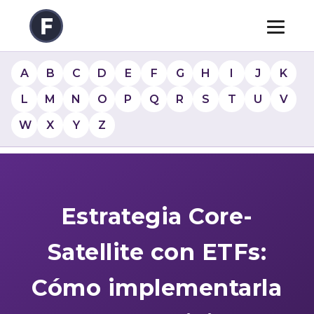
A
B
C
D
E
F
G
H
I
J
K
L
M
N
O
P
Q
R
S
T
U
V
W
X
Y
Z
Estrategia Core-
Satellite con ETFs:
Cómo implementarla