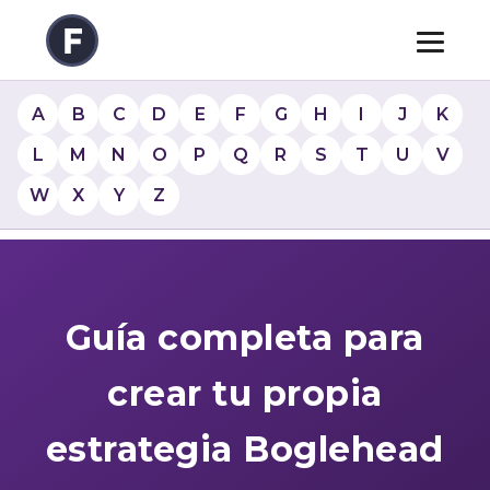
A
B
C
D
E
F
G
H
I
J
K
L
M
N
O
P
Q
R
S
T
U
V
W
X
Y
Z
Guía completa para
crear tu propia
estrategia Boglehead