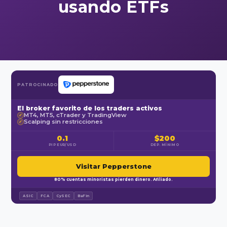
usando ETFs
PATROCINADO
El broker favorito de los traders activos
MT4, MT5, cTrader y TradingView
✓
Scalping sin restricciones
✓
0.1
$200
PIP EUR/USD
DEP. MÍNIMO
Visitar Pepperstone
80% cuentas minoristas pierden dinero. Afiliado.
ASIC
FCA
CySEC
BaFin