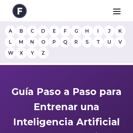
A
B
C
D
E
F
G
H
I
J
K
L
M
N
O
P
Q
R
S
T
U
V
W
X
Y
Z
Guía Paso a Paso para
Entrenar una
Inteligencia Artificial