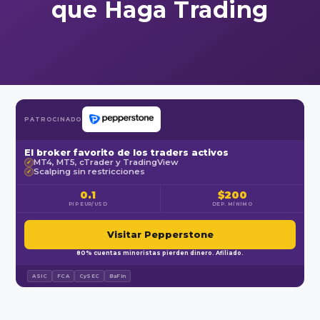
que Haga Trading
PATROCINADO
El broker favorito de los traders activos
MT4, MT5, cTrader y TradingView
✓
Scalping sin restricciones
✓
0.1
$200
PIP EUR/USD
DEP. MÍNIMO
Visitar Pepperstone
80% cuentas minoristas pierden dinero. Afiliado.
ASIC
FCA
CySEC
BaFin