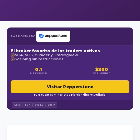
PATROCINADO
El broker favorito de los traders activos
MT4, MT5, cTrader y TradingView
✓
Scalping sin restricciones
✓
0.1
$200
PIP EUR/USD
DEP. MÍNIMO
Visitar Pepperstone
80% cuentas minoristas pierden dinero. Afiliado.
ASIC
FCA
CySEC
BaFin