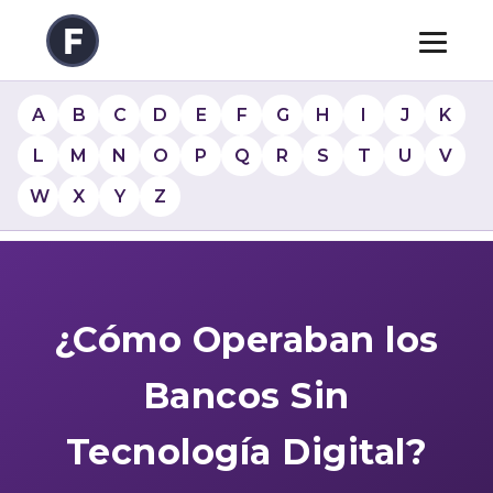
A
B
C
D
E
F
G
H
I
J
K
L
M
N
O
P
Q
R
S
T
U
V
W
X
Y
Z
¿Cómo Operaban los
Bancos Sin
Tecnología Digital?