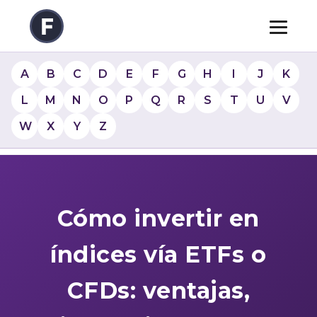
A
B
C
D
E
F
G
H
I
J
K
L
M
N
O
P
Q
R
S
T
U
V
W
X
Y
Z
Cómo invertir en
índices vía ETFs o
CFDs: ventajas,