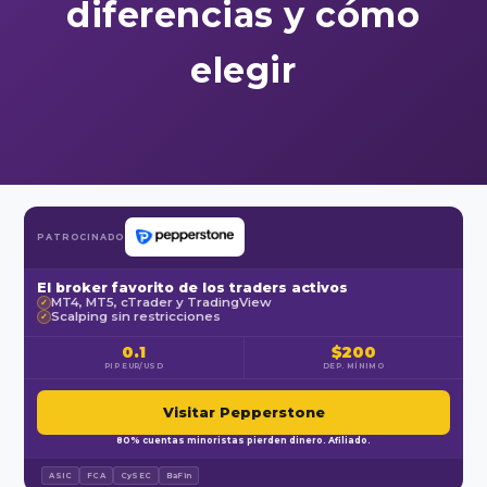
diferencias y cómo
elegir
PATROCINADO
El broker favorito de los traders activos
MT4, MT5, cTrader y TradingView
✓
Scalping sin restricciones
✓
0.1
$200
PIP EUR/USD
DEP. MÍNIMO
Visitar Pepperstone
80% cuentas minoristas pierden dinero. Afiliado.
ASIC
FCA
CySEC
BaFin