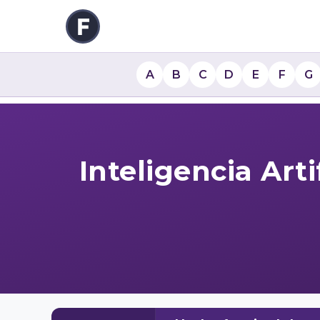
A
B
C
D
E
F
G
Inteligencia Arti