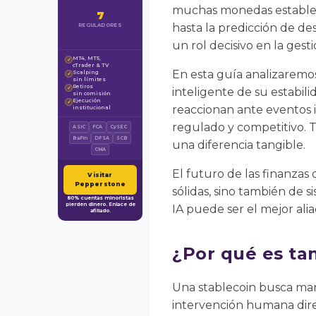
muchas monedas estables a
7
hasta la predicción de de
REGULADORES
un rol decisivo en la gesti
MT4, MT5,
✓
cTrader & TV
En esta guía analizaremos
Scalping
✓
sin límites
Retiros
✓
inteligente de su estabili
sin comisión
Ejecución
✓
reaccionan ante eventos 
institucional
regulado y competitivo. 
ASIC
FCA
CySEC
BaFin
DFSA
SCB
una diferencia tangible.
CMA
El futuro de las finanzas
Visitar
Pepperstone
sólidas, sino también de 
80% cuentas minoristas
pierden dinero. Enlace de
IA puede ser el mejor ali
afiliado.
¿Por qué es tan
Una stablecoin busca man
intervención humana dire