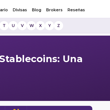
ario
Divisas
Blog
Brokers
Reseñas
T
U
V
W
X
Y
Z
n Stablecoins: Una