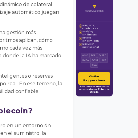
dinámico de colateral
7
dizaje automático juegan
REGULADORES
MT4, MT5,
✓
cTrader & TV
una gestión más
Scalping
✓
sin límites
Retiros
✓
goritmos aplican, cómo
sin comisión
Ejecución
✓
orno cada vez más
institucional
o donde la IA ha marcado
ASIC
FCA
CySEC
BaFin
DFSA
SCB
CMA
nteligentes o reservas
Visitar
Pepperstone
o real. En ese terreno, la
80% cuentas minoristas
pierden dinero. Enlace de
lidad confiable.
afiliado.
blecoin?
ero en un entorno sin
n el suministro, la