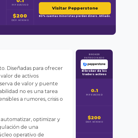
0.1
PIP EUR/USD
Visitar Pepperstone
$200
80% cuentas minoristas pierden dinero. Afiliado.
DEP. MÍNIMO
BROKER
PATROCINADO
to. Diseñadas para ofrecer
El broker de los
traders activos
valor de activos
eserva de valor y puente
0.1
abilidad no es una tarea
PIP EUR/USD
sibles a rumores, crisis o
$200
e automatizar, optimizar y
DEP. MÍNIMO
gulación de una
núcleo operativo de