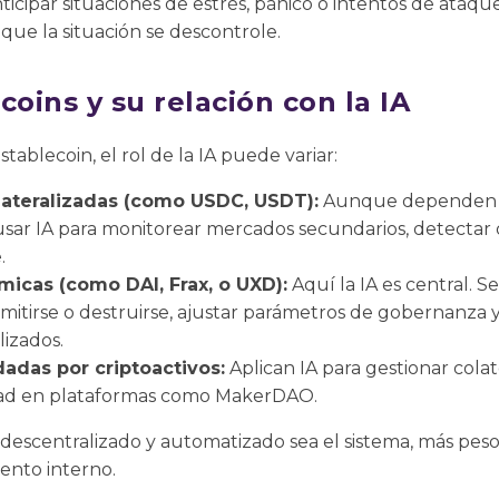
cipar situaciones de estrés, pánico o intentos de ataqu
ue la situación se descontrole.
coins y su relación con la IA
ablecoin, el rol de la IA puede variar:
olateralizadas (como USDC, USDT):
Aunque dependen d
usar IA para monitorear mercados secundarios, detecta
.
micas (como DAI, Frax, o UXD):
Aquí la IA es central. Se
tirse o destruirse, ajustar parámetros de gobernanza y 
izados.
dadas por criptoactivos:
Aplican IA para gestionar colat
lidad en plataformas como MakerDAO.
descentralizado y automatizado sea el sistema, más peso 
iento interno.