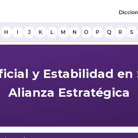
Diccion
H
I
J
K
L
M
N
O
P
Q
R
S
ficial y Estabilidad e
Alianza Estratégica