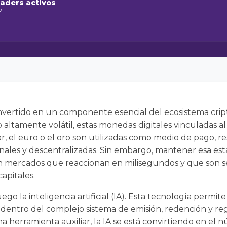
raders activos
w
nvertido en un componente esencial del ecosistema crip
 altamente volátil, estas monedas digitales vinculadas al 
ar, el euro o el oro son utilizadas como medio de pago, r
ionales y descentralizadas. Sin embargo, mantener esa est
n mercados que reaccionan en milisegundos y que son sen
apitales.
go la inteligencia artificial (IA). Esta tecnología permit
entro del complejo sistema de emisión, redención y re
na herramienta auxiliar, la IA se está convirtiendo en el 