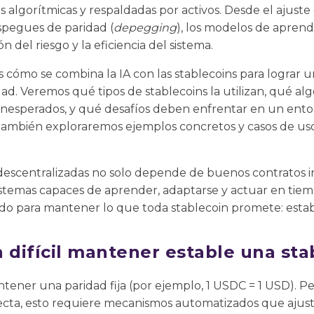
lgorítmicas y respaldadas por activos. Desde el ajuste 
spegues de paridad (
depegging
), los modelos de apren
ón del riesgo y la eficiencia del sistema.
 cómo se combina la IA con las stablecoins para lograr 
dad. Veremos qué tipos de stablecoins la utilizan, qué al
inesperados, y qué desafíos deben enfrentar en un ent
También exploraremos ejemplos concretos y casos de us
 descentralizadas no solo depende de buenos contratos i
sistemas capaces de aprender, adaptarse y actuar en tiemp
ado para mantener lo que toda stablecoin promete: estabi
 difícil mantener estable una sta
tener una paridad fija (por ejemplo, 1 USDC = 1 USD). P
cta, esto requiere mecanismos automatizados que ajuste