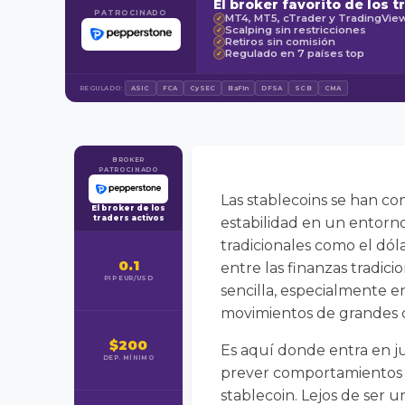
El broker favorito de los t
PATROCINADO
MT4, MT5, cTrader y TradingVie
✓
Scalping sin restricciones
✓
Retiros sin comisión
✓
Regulado en 7 países top
✓
REGULADO:
ASIC
FCA
CySEC
BaFin
DFSA
SCB
CMA
BROKER
PATROCINADO
Las stablecoins se han co
El broker de los
traders activos
estabilidad en un entorno
tradicionales como el dól
0.1
entre las finanzas tradic
PIP EUR/USD
sencilla, especialmente e
movimientos de grandes c
$200
Es aquí donde entra en jue
DEP. MÍNIMO
prever comportamientos d
stablecoin. Lejos de ser u