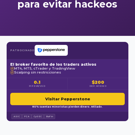
para evitar hackeos
PATROCINADO
El broker favorito de los traders activos
MT4, MT5, cTrader y TradingView
✓
Scalping sin restricciones
✓
0.1
$200
PIP EUR/USD
DEP. MÍNIMO
Visitar Pepperstone
80% cuentas minoristas pierden dinero. Afiliado.
ASIC
FCA
CySEC
BaFin