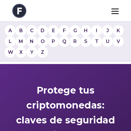
A
B
C
D
E
F
G
H
I
J
K
L
M
N
O
P
Q
R
S
T
U
V
W
X
Y
Z
Protege tus
criptomonedas:
claves de seguridad