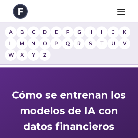
A
B
C
D
E
F
G
H
I
J
K
L
M
N
O
P
Q
R
S
T
U
V
W
X
Y
Z
Cómo se entrenan los
modelos de IA con
datos financieros