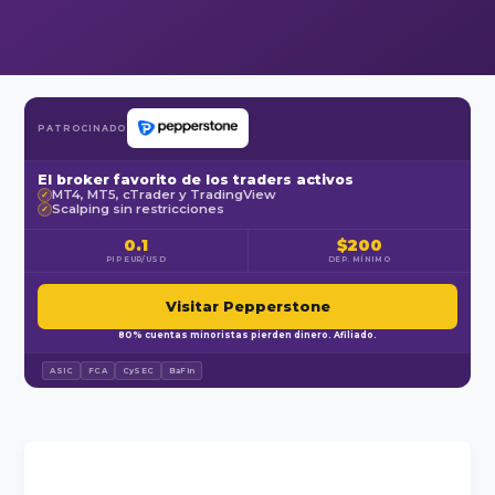
PATROCINADO
El broker favorito de los traders activos
MT4, MT5, cTrader y TradingView
✓
Scalping sin restricciones
✓
0.1
$200
PIP EUR/USD
DEP. MÍNIMO
Visitar Pepperstone
80% cuentas minoristas pierden dinero. Afiliado.
ASIC
FCA
CySEC
BaFin