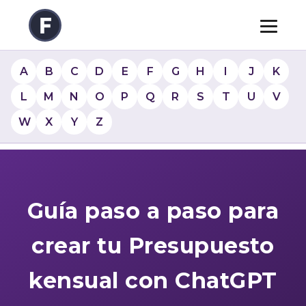
A
B
C
D
E
F
G
H
I
J
K
L
M
N
O
P
Q
R
S
T
U
V
W
X
Y
Z
Guía paso a paso para
crear tu Presupuesto
kensual con ChatGPT