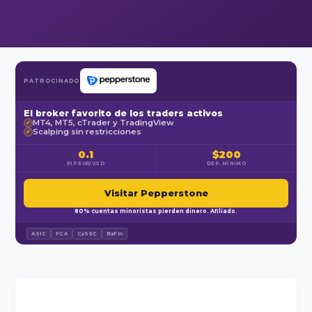
PATROCINADO
El broker favorito de los traders activos
MT4, MT5, cTrader y TradingView
✓
Scalping sin restricciones
✓
0.1
$200
PIP EUR/USD
DEP. MÍNIMO
Visitar Pepperstone
80% cuentas minoristas pierden dinero. Afiliado.
ASIC
FCA
CySEC
BaFin