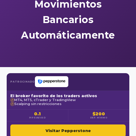
Movimientos
Bancarios
Automáticamente
PATROCINADO
El broker favorito de los traders activos
MT4, MT5, cTrader y TradingView
✓
Scalping sin restricciones
✓
0.1
$200
PIP EUR/USD
DEP. MÍNIMO
Visitar Pepperstone