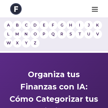
A
B
C
D
E
F
G
H
I
J
K
L
M
N
O
P
Q
R
S
T
U
V
W
X
Y
Z
Organiza tus
Finanzas con IA:
Cómo Categorizar tus