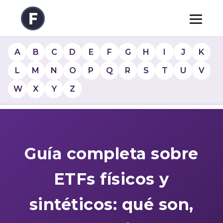
A
B
C
D
E
F
G
H
I
J
K
L
M
N
O
P
Q
R
S
T
U
V
W
X
Y
Z
Guía completa sobre
ETFs físicos y
sintéticos: qué son,