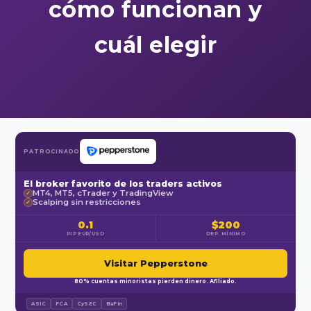
cómo funcionan y
cuál elegir
PATROCINADO
El broker favorito de los traders activos
MT4, MT5, cTrader y TradingView
✓
Scalping sin restricciones
✓
0.1
$200
PIP EUR/USD
DEP. MÍNIMO
Visitar Pepperstone
80% cuentas minoristas pierden dinero. Afiliado.
ASIC
FCA
CySEC
BaFin