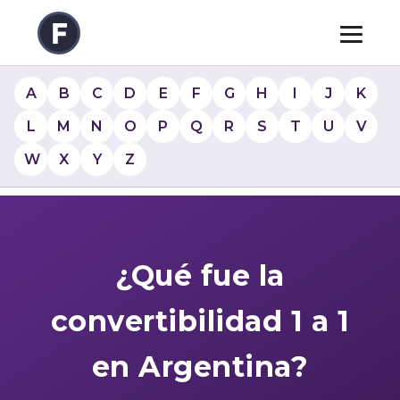
A
B
C
D
E
F
G
H
I
J
K
L
M
N
O
P
Q
R
S
T
U
V
W
X
Y
Z
¿Qué fue la
convertibilidad 1 a 1
en Argentina?