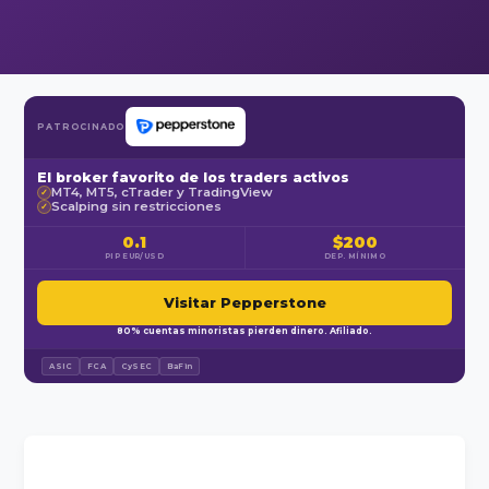
PATROCINADO
El broker favorito de los traders activos
MT4, MT5, cTrader y TradingView
✓
Scalping sin restricciones
✓
0.1
$200
PIP EUR/USD
DEP. MÍNIMO
Visitar Pepperstone
80% cuentas minoristas pierden dinero. Afiliado.
ASIC
FCA
CySEC
BaFin