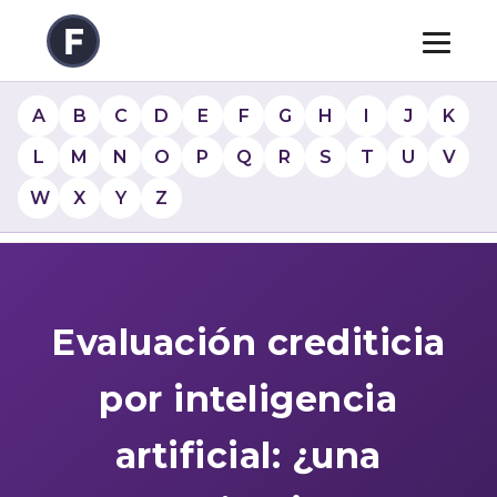
A
B
C
D
E
F
G
H
I
J
K
L
M
N
O
P
Q
R
S
T
U
V
W
X
Y
Z
Evaluación crediticia
por inteligencia
artificial: ¿una