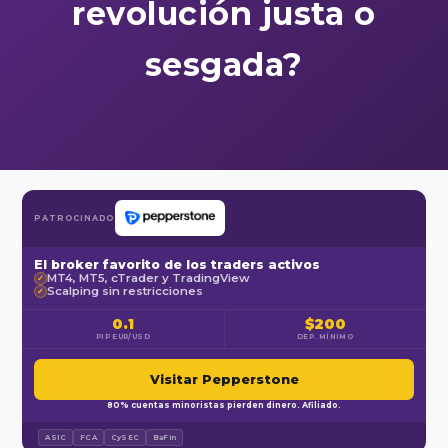
revolución justa o
sesgada?
PATROCINADO
El broker favorito de los traders activos
MT4, MT5, cTrader y TradingView
✓
Scalping sin restricciones
✓
0.1
$200
PIP EUR/USD
DEP. MÍNIMO
Visitar Pepperstone
80% cuentas minoristas pierden dinero. Afiliado.
ASIC
FCA
CySEC
BaFin