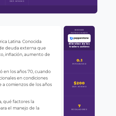
DEP. MÍNIMO
BROKER
PATROCINADO
ica Latina. Conocida
El broker de los
traders activos
s de deuda externa que
o, inflación, aumento de
0.1
PIP EUR/USD
zó en los años 70, cuando
cionales en condiciones
$200
 a comienzos de los años
DEP. MÍNIMO
, qué factores la
7
ara el manejo de la
REGULADORES