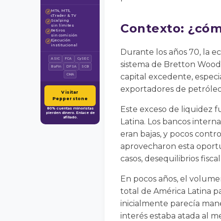
MT4, MT5,
✓
cTrader & TV
Scalping
✓
Contexto: ¿cómo
sin límites
Retiros
✓
sin comisión
Ejecución
✓
institucional
Durante los años 70, la e
ASIC
FCA
CySEC
sistema de Bretton Woods
BaFin
DFSA
SCB
capital excedente, especi
CMA
exportadores de petróleo t
Visitar
Pepperstone
Este exceso de liquidez f
80% cuentas minoristas
pierden dinero. Enlace de
afiliado.
Latina. Los bancos intern
eran bajas, y pocos contr
aprovecharon esta oportu
casos, desequilibrios fisca
En pocos años, el volumen
total de América Latina 
inicialmente parecía mane
interés estaba atada al m