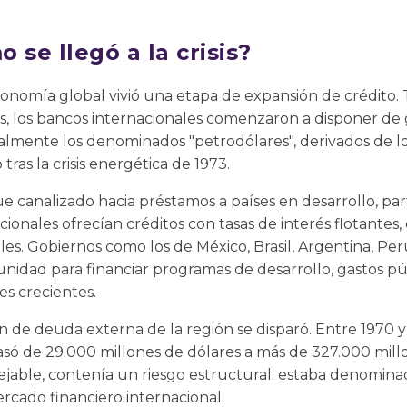
 se llegó a la crisis?
conomía global vivió una etapa de expansión de crédito. 
, los bancos internacionales comenzaron a disponer d
almente los denominados "petrodólares", derivados de los
ras la crisis energética de 1973.
ue canalizado hacia préstamos a países en desarrollo, p
acionales ofrecían créditos con tasas de interés flotant
oles. Gobiernos como los de México, Brasil, Argentina, P
nidad para financiar programas de desarrollo, gastos p
les crecientes.
 de deuda externa de la región se disparó. Entre 1970 y
pasó de 29.000 millones de dólares a más de 327.000 mil
jable, contenía un riesgo estructural: estaba denominad
ercado financiero internacional.