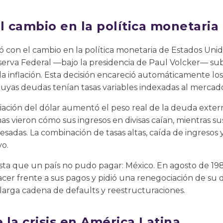
l cambio en la política monetaria
gó con el cambio en la política monetaria de Estados Unid
eserva Federal —bajo la presidencia de Paul Volcker— sub
 la inflación. Esta decisión encareció automáticamente los
 cuyas deudas tenían tasas variables indexadas al merca
iación del dólar aumentó el peso real de la deuda exter
s vieron cómo sus ingresos en divisas caían, mientras su
esadas. La combinación de tasas altas, caída de ingresos 
vo.
sta que un país no pudo pagar: México. En agosto de 19
cer frente a sus pagos y pidió una renegociación de su 
larga cadena de defaults y reestructuraciones.
la crisis en América Latina