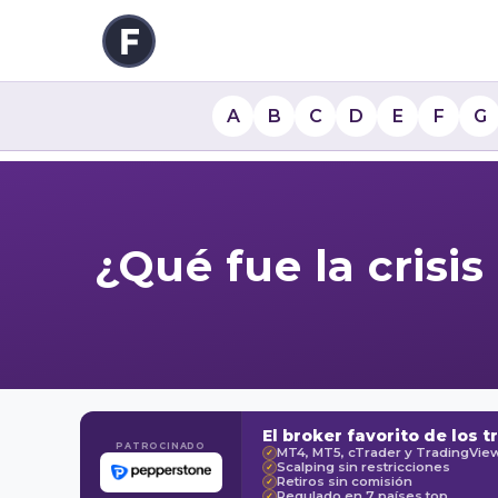
A
B
C
D
E
F
G
¿Qué fue la crisi
El broker favorito de los t
PATROCINADO
MT4, MT5, cTrader y TradingVie
✓
Scalping sin restricciones
✓
Retiros sin comisión
✓
Regulado en 7 países top
✓