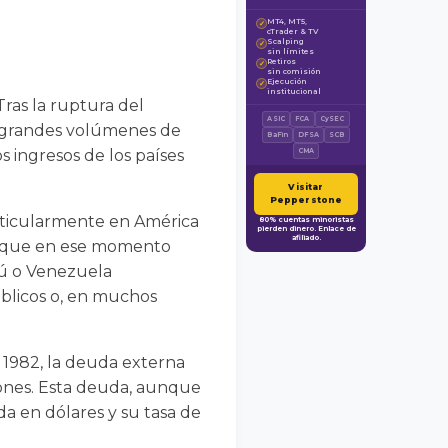
MT4, MT5,
✓
cTrader & TV
Scalping
✓
sin límites
Retiros
✓
sin comisión
Ejecución
✓
institucional
Tras la ruptura del
ASIC
FCA
CySEC
e grandes volúmenes de
BaFin
DFSA
SCB
 ingresos de los países
CMA
Visitar
Pepperstone
articularmente en América
80% cuentas minoristas
pierden dinero. Enlace de
afiliado.
es, que en ese momento
erú o Venezuela
úblicos o, en muchos
 1982, la deuda externa
lones. Esta deuda, aunque
a en dólares y su tasa de