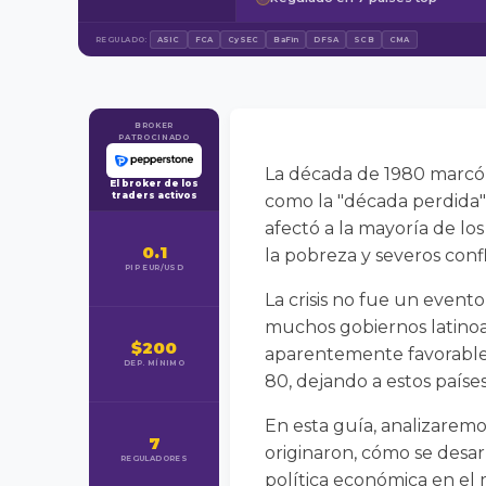
REGULADO:
ASIC
FCA
CySEC
BaFin
DFSA
SCB
CMA
BROKER
PATROCINADO
La década de 1980 marcó 
El broker de los
traders activos
como la "década perdida"
afectó a la mayoría de lo
0.1
la pobreza y severos confli
PIP EUR/USD
La crisis no fue un event
muchos gobiernos latinoa
$200
aparentemente favorables
DEP. MÍNIMO
80, dejando a estos paíse
En esta guía, analizaremos
7
originaron, cómo se desar
REGULADORES
política económica en el