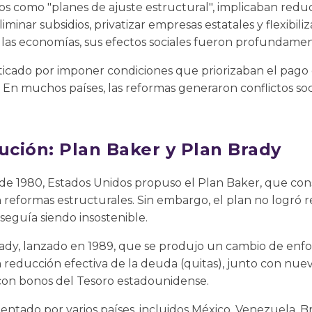
 como "planes de ajuste estructural", implicaban reducir 
liminar subsidios, privatizar empresas estatales y flexibili
 las economías, sus efectos sociales fueron profundamen
ticado por imponer condiciones que priorizaban el pago 
. En muchos países, las reformas generaron conflictos soci
ución: Plan Baker y Plan Brady
de 1980, Estados Unidos propuso el Plan Baker, que con
reformas estructurales. Sin embargo, el plan no logró r
seguía siendo insostenible.
rady, lanzado en 1989, que se produjo un cambio de enf
 reducción efectiva de la deuda (quitas), junto con nue
 con bonos del Tesoro estadounidense.
ntado por varios países, incluidos México, Venezuela, Bra