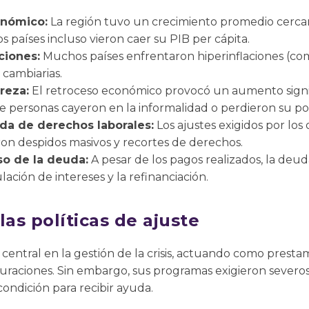
onómico:
La región tuvo un crecimiento promedio cerca
 países incluso vieron caer su PIB per cápita.
ciones:
Muchos países enfrentaron hiperinflaciones (com
 cambiarias.
reza:
El retroceso económico provocó un aumento signifi
e personas cayeron en la informalidad o perdieron su pod
da de derechos laborales:
Los ajustes exigidos por los
ron despidos masivos y recortes de derechos.
o de la deuda:
A pesar de los pagos realizados, la deud
ación de intereses y la refinanciación.
 las políticas de ajuste
entral en la gestión de la crisis, actuando como prestam
uraciones. Sin embargo, sus programas exigieron severos
ndición para recibir ayuda.