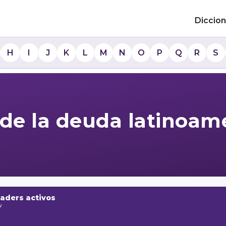
Diccion
H
I
J
K
L
M
N
O
P
Q
R
S
s de la deuda latinoam
raders activos
w