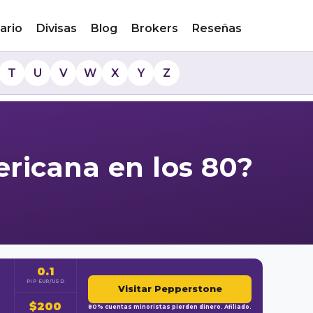
ario
Divisas
Blog
Brokers
Reseñas
T
U
V
W
X
Y
Z
ericana en los 80?
0.1
PIP EUR/USD
Visitar Pepperstone
$200
80% cuentas minoristas pierden dinero. Afiliado.