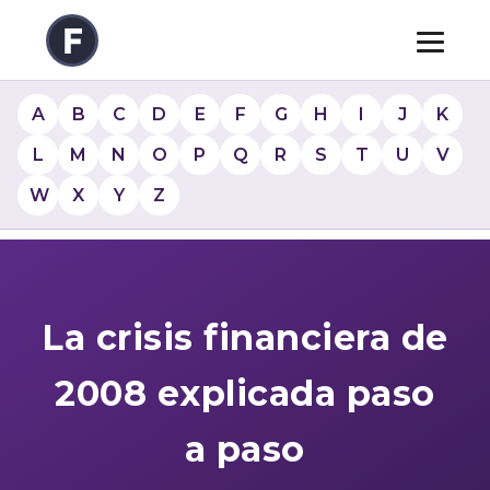
A
B
C
D
E
F
G
H
I
J
K
L
M
N
O
P
Q
R
S
T
U
V
W
X
Y
Z
La crisis financiera de
2008 explicada paso
a paso