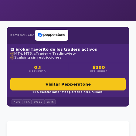
PATROCINADO
El broker favorito de los traders activos
MT4, MT5, cTrader y TradingView
✓
Scalping sin restricciones
✓
0.1
$200
PIP EUR/USD
DEP. MÍNIMO
Visitar Pepperstone
80% cuentas minoristas pierden dinero. Afiliado.
ASIC
FCA
CySEC
BaFin