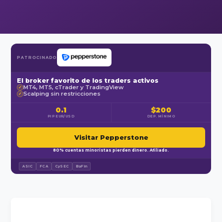
PATROCINADO
El broker favorito de los traders activos
MT4, MT5, cTrader y TradingView
✓
Scalping sin restricciones
✓
0.1
$200
PIP EUR/USD
DEP. MÍNIMO
Visitar Pepperstone
80% cuentas minoristas pierden dinero. Afiliado.
ASIC
FCA
CySEC
BaFin