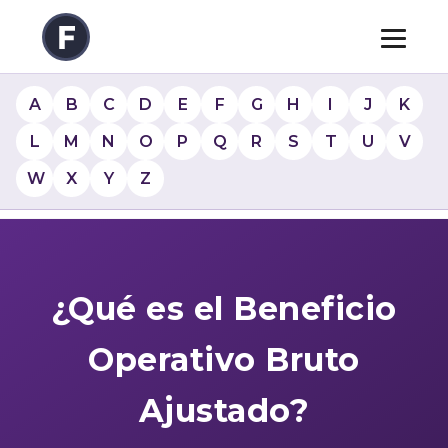
A
B
C
D
E
F
G
H
I
J
K
L
M
N
O
P
Q
R
S
T
U
V
W
X
Y
Z
¿Qué es el Beneficio
Operativo Bruto
Ajustado?