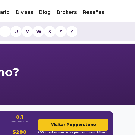
ario
Divisas
Blog
Brokers
Reseñas
T
U
V
W
X
Y
Z
no?
0.1
PIP EUR/USD
Visitar Pepperstone
$200
80% cuentas minoristas pierden dinero. Afiliado.