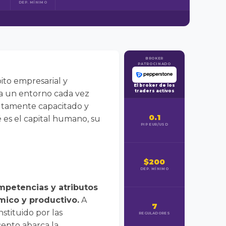
DEP. MÍNIMO
BROKER
PATROCINADO
ito empresarial y
El broker de los
traders activos
 a un entorno cada vez
altamente capacitado y
0.1
 es el capital humano, su
PIP EUR/USD
$200
DEP. MÍNIMO
ompetencias y atributos
mico y productivo.
A
7
nstituido por las
REGULADORES
cepto abarca la