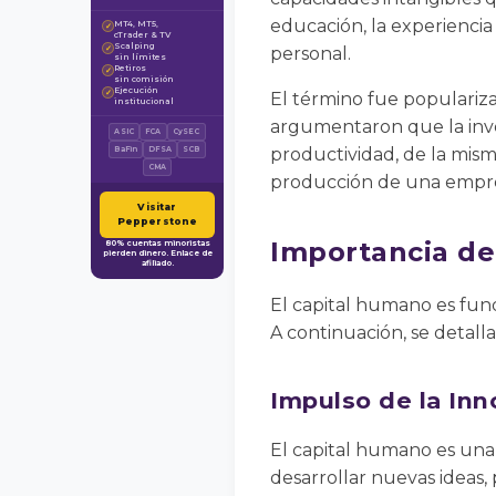
educación, la experiencia 
MT4, MT5,
✓
cTrader & TV
Scalping
✓
personal.
sin límites
Retiros
✓
sin comisión
Ejecución
✓
El término fue populari
institucional
argumentaron que la inve
ASIC
FCA
CySEC
productividad, de la mism
BaFin
DFSA
SCB
CMA
producción de una empr
Visitar
Pepperstone
Importancia de
80% cuentas minoristas
pierden dinero. Enlace de
afiliado.
El capital humano es fund
A continuación, se detall
Impulso de la Inn
El capital humano es una 
desarrollar nuevas ideas