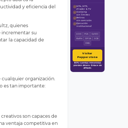
uctividad y eficiencia del
MT4, MT5,
✓
cTrader & TV
Scalping
✓
sin límites
Retiros
✓
sin comisión
Ejecución
✓
ltz, quienes
institucional
e incrementar su
ASIC
FCA
CySEC
tar la capacidad de
BaFin
DFSA
SCB
CMA
Visitar
Pepperstone
80% cuentas minoristas
pierden dinero. Enlace de
afiliado.
e cualquier organización.
o es tan importante:
 creativos son capaces de
na ventaja competitiva en