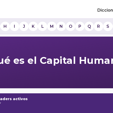
Diccion
H
I
J
K
L
M
N
O
P
Q
R
S
ué es el Capital Huma
raders activos
w