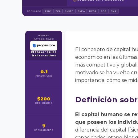
REGULADO:
ASIC
FCA
CySEC
BaFin
DFSA
SCB
CMA
BROKER
PATROCINADO
El concepto de capital h
El broker de los
traders activos
económico en las últimas
más competitivo y global
0.1
motivado se ha vuelto cru
PIP EUR/USD
importancia, cómo se mide,
Definición sob
$200
DEP. MÍNIMO
El capital humano se re
que poseen los individ
7
diferencia del capital fís
REGULADORES
capacidades intangibles 