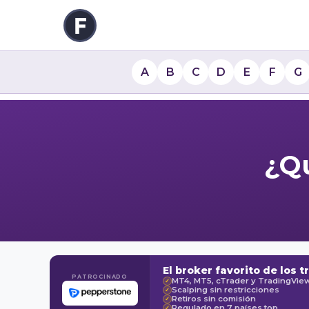
A
B
C
D
E
F
G
¿Q
El broker favorito de los t
PATROCINADO
MT4, MT5, cTrader y TradingVie
✓
Scalping sin restricciones
✓
Retiros sin comisión
✓
Regulado en 7 países top
✓