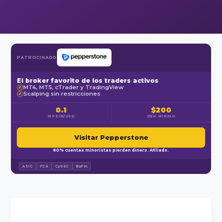
PATROCINADO
El broker favorito de los traders activos
MT4, MT5, cTrader y TradingView
✓
Scalping sin restricciones
✓
0.1
$200
PIP EUR/USD
DEP. MÍNIMO
Visitar Pepperstone
80% cuentas minoristas pierden dinero. Afiliado.
ASIC
FCA
CySEC
BaFin