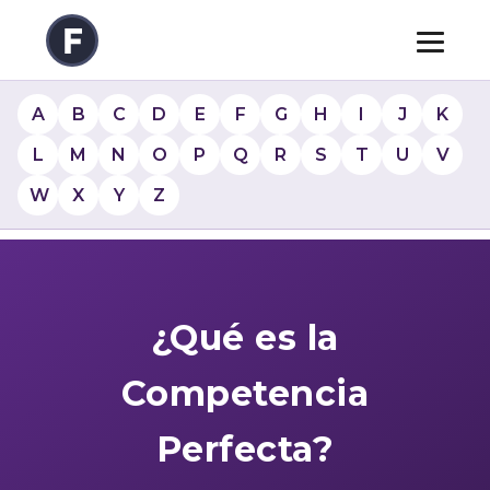
A
B
C
D
E
F
G
H
I
J
K
L
M
N
O
P
Q
R
S
T
U
V
W
X
Y
Z
¿Qué es la
Competencia
Perfecta?