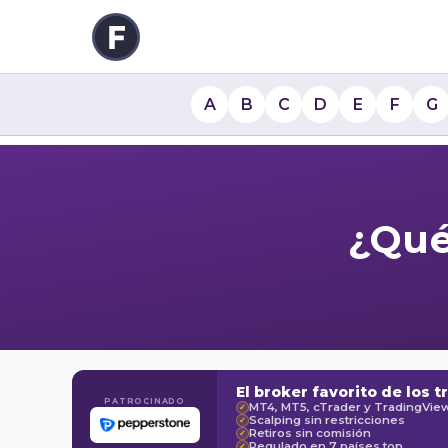
A
B
C
D
E
F
G
¿Qué
El broker favorito de los t
PATROCINADO
MT4, MT5, cTrader y TradingVie
✓
Scalping sin restricciones
✓
Retiros sin comisión
✓
Regulado en 7 países top
✓