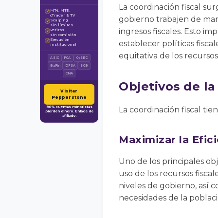
La coordinación fiscal su
MT4, MT5,
✓
cTrader & TV
gobierno trabajen de mane
Scalping
✓
sin límites
ingresos fiscales. Esto im
Retiros
✓
sin comisión
Ejecución
✓
establecer políticas fisca
institucional
equitativa de los recursos
ASIC
FCA
CySEC
BaFin
DFSA
SCB
CMA
Objetivos de la
Visitar
Pepperstone
80% cuentas minoristas
La coordinación fiscal tie
pierden dinero. Enlace de
afiliado.
Maximizar la Efic
Uno de los principales obj
uso de los recursos fiscal
niveles de gobierno, así 
necesidades de la poblaci