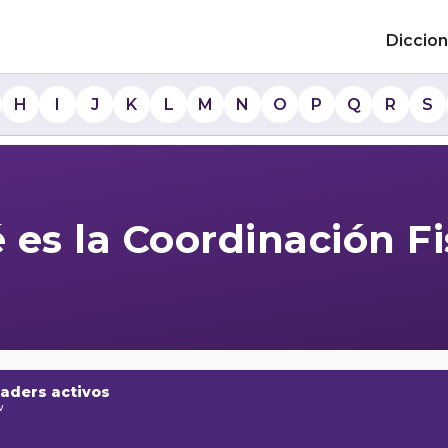
Diccion
H
I
J
K
L
M
N
O
P
Q
R
S
 es la Coordinación Fi
raders activos
w