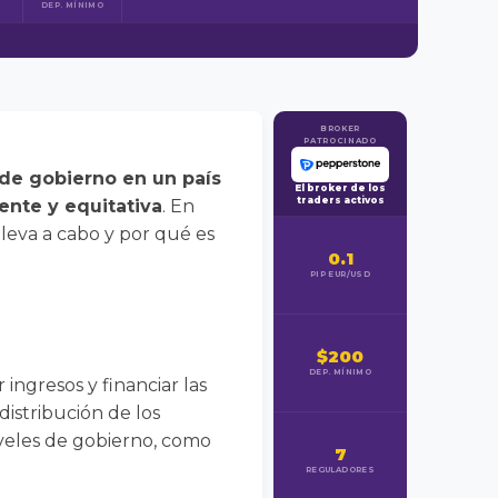
DEP. MÍNIMO
BROKER
PATROCINADO
 de gobierno en un país
El broker de los
traders activos
iente y equitativa
. En
lleva a cabo y por qué es
0.1
PIP EUR/USD
$200
DEP. MÍNIMO
ingresos y financiar las
istribución de los
iveles de gobierno, como
7
REGULADORES