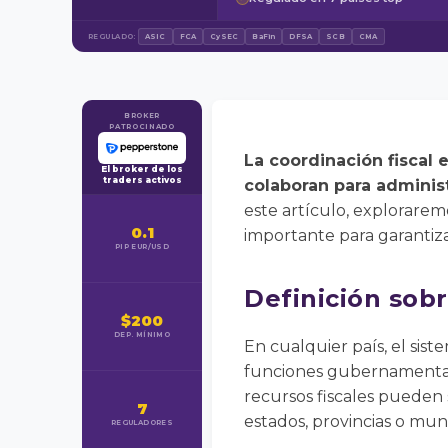
REGULADO:
ASIC
FCA
CySEC
BaFin
DFSA
SCB
CMA
BROKER
PATROCINADO
La coordinación fiscal 
El broker de los
traders activos
colaboran para administr
este artículo, exploraremo
0.1
importante para garantizar
PIP EUR/USD
Definición sobr
$200
DEP. MÍNIMO
En cualquier país, el sis
funciones gubernamentales
recursos fiscales pueden
7
estados, provincias o muni
REGULADORES