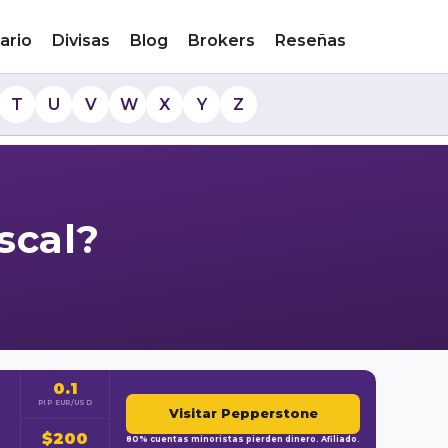
ario
Divisas
Blog
Brokers
Reseñas
T
U
V
W
X
Y
Z
scal?
0.1
PIP EUR/USD
Visitar Pepperstone
$200
80% cuentas minoristas pierden dinero. Afiliado.