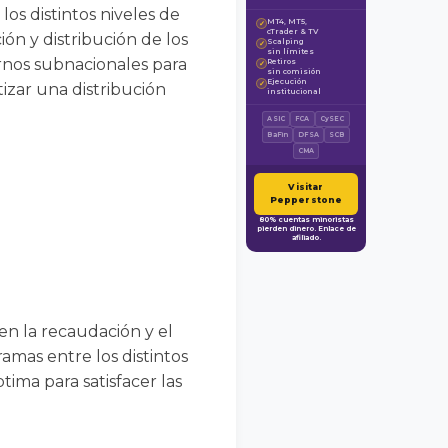
os distintos niveles de
MT4, MT5,
✓
cTrader & TV
ón y distribución de los
Scalping
✓
sin límites
iernos subnacionales para
Retiros
✓
sin comisión
Ejecución
✓
tizar una distribución
institucional
ASIC
FCA
CySEC
BaFin
DFSA
SCB
CMA
Visitar
Pepperstone
80% cuentas minoristas
pierden dinero. Enlace de
afiliado.
 en la recaudación y el
ramas entre los distintos
ima para satisfacer las