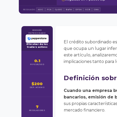
REGULADO:
ASIC
FCA
CySEC
BaFin
DFSA
SCB
CMA
BROKER
PATROCINADO
El crédito subordinado es
El broker de los
traders activos
que ocupa un lugar inferi
este artículo, analizarem
0.1
implicaciones tanto para l
PIP EUR/USD
Definición sob
$200
DEP. MÍNIMO
Cuando una empresa bus
bancarios, emisión de 
sus propias característica
7
mercado financiero.
REGULADORES