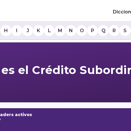
Diccion
H
I
J
K
L
M
N
O
P
Q
R
S
es el Crédito Subord
raders activos
w