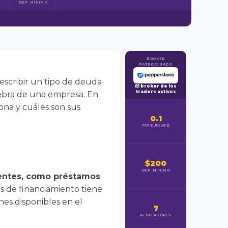
DEP. MÍNIMO
BROKER
PATROCINADO
describir un tipo de deuda
El broker de los
traders activos
iebra de una empresa. En
ona y cuáles son sus
0.1
PIP EUR/USD
$200
DEP. MÍNIMO
uentes, como préstamos
s de financiamiento tiene
nes disponibles en el
7
REGULADORES