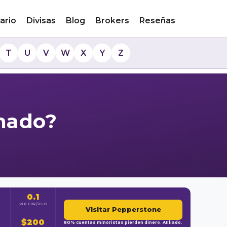
ario
Divisas
Blog
Brokers
Reseñas
T
U
V
W
X
Y
Z
inado?
0.1
PIP EUR/USD
Visitar Pepperstone
$200
80% cuentas minoristas pierden dinero. Afiliado.