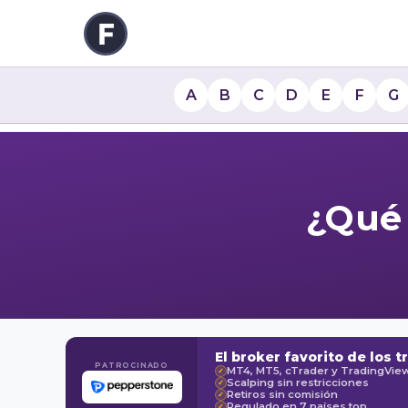
A
B
C
D
E
F
G
¿Qué 
El broker favorito de los t
PATROCINADO
MT4, MT5, cTrader y TradingVie
✓
Scalping sin restricciones
✓
Retiros sin comisión
✓
Regulado en 7 países top
✓