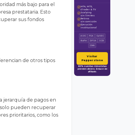
ioridad más bajo para el
MT4, MT5,
✓
cTrader & TV
esa prestataria. Esto
Scalping
✓
sin límites
ecuperar sus fondos
Retiros
✓
sin comisión
Ejecución
✓
institucional
ASIC
FCA
CySEC
BaFin
DFSA
SCB
CMA
Visitar
iferencian de otros tipos
Pepperstone
80% cuentas minoristas
pierden dinero. Enlace de
afiliado.
la jerarquía de pagos en
s solo pueden recuperar
s prioritarios, como los