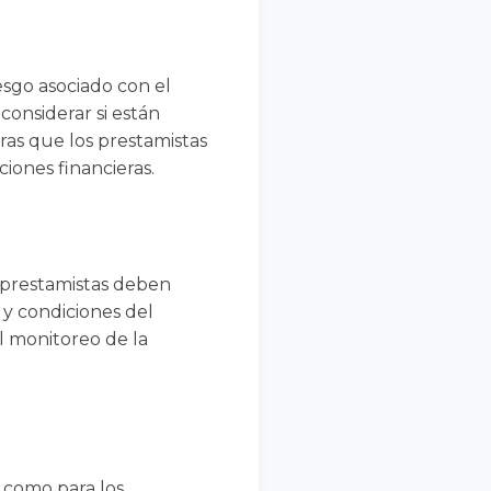
esgo asociado con el
considerar si están
tras que los prestamistas
iones financieras.
s prestamistas deben
 y condiciones del
l monitoreo de la
s como para los