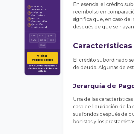
En esencia, el crédito su
MT4, MT5,
✓
cTrader & TV
reembolso en comparación
Scalping
✓
sin límites
significa que, en caso de
Retiros
✓
sin comisión
Ejecución
✓
después de que se hayan sa
institucional
ASIC
FCA
CySEC
BaFin
DFSA
SCB
Característica
CMA
Visitar
El crédito subordinado se 
Pepperstone
80% cuentas minoristas
de deuda. Algunas de esta
pierden dinero. Enlace de
afiliado.
Jerarquía de Pag
Una de las características
caso de liquidación de la
sus fondos después de que
bonistas y los prestamista