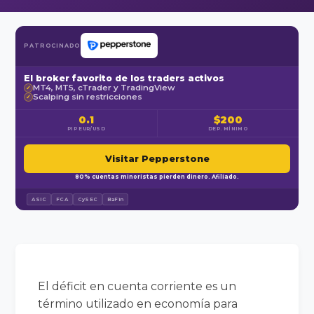
PATROCINADO
El broker favorito de los traders activos
MT4, MT5, cTrader y TradingView
✓
Scalping sin restricciones
✓
0.1
$200
PIP EUR/USD
DEP. MÍNIMO
Visitar Pepperstone
80% cuentas minoristas pierden dinero. Afiliado.
ASIC
FCA
CySEC
BaFin
El déficit en cuenta corriente es un
término utilizado en economía para