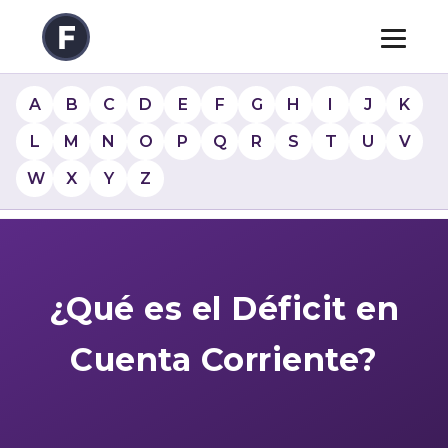
A
B
C
D
E
F
G
H
I
J
K
L
M
N
O
P
Q
R
S
T
U
V
W
X
Y
Z
¿Qué es el Déficit en
Cuenta Corriente?