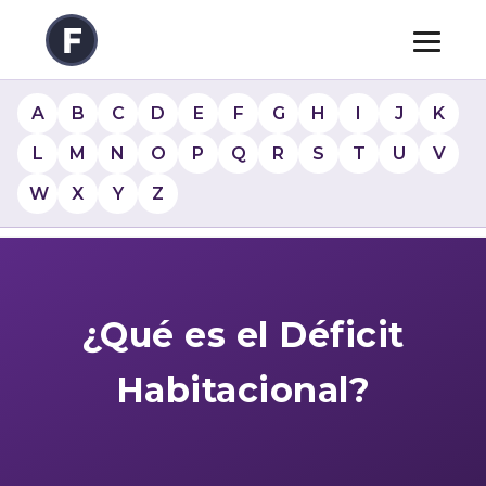
A
B
C
D
E
F
G
H
I
J
K
L
M
N
O
P
Q
R
S
T
U
V
W
X
Y
Z
¿Qué es el Déficit
Habitacional?