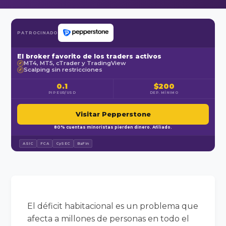
PATROCINADO
El broker favorito de los traders activos
MT4, MT5, cTrader y TradingView
✓
Scalping sin restricciones
✓
0.1
$200
PIP EUR/USD
DEP. MÍNIMO
Visitar Pepperstone
80% cuentas minoristas pierden dinero. Afiliado.
ASIC
FCA
CySEC
BaFin
El déficit habitacional es un problema que
afecta a millones de personas en todo el