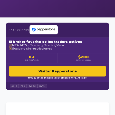
PATROCINADO
El broker favorito de los traders activos
MT4, MT5, cTrader y TradingView
✓
Scalping sin restricciones
✓
0.1
$200
PIP EUR/USD
DEP. MÍNIMO
Visitar Pepperstone
80% cuentas minoristas pierden dinero. Afiliado.
ASIC
FCA
CySEC
BaFin