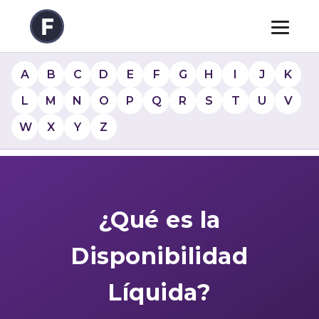
A
B
C
D
E
F
G
H
I
J
K
L
M
N
O
P
Q
R
S
T
U
V
W
X
Y
Z
¿Qué es la
Disponibilidad
Líquida?