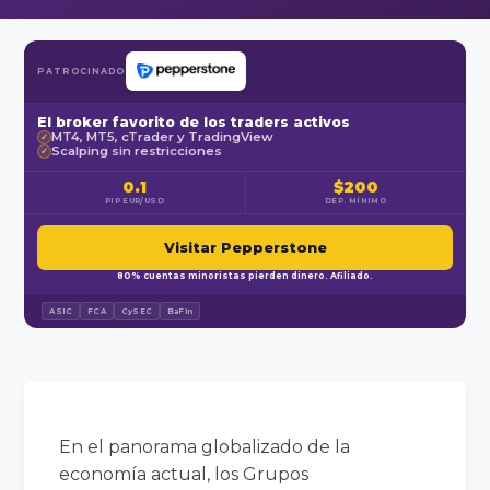
PATROCINADO
El broker favorito de los traders activos
MT4, MT5, cTrader y TradingView
✓
Scalping sin restricciones
✓
0.1
$200
PIP EUR/USD
DEP. MÍNIMO
Visitar Pepperstone
80% cuentas minoristas pierden dinero. Afiliado.
ASIC
FCA
CySEC
BaFin
En el panorama globalizado de la
economía actual, los Grupos