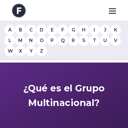
A
B
C
D
E
F
G
H
I
J
K
L
M
N
O
P
Q
R
S
T
U
V
W
X
Y
Z
¿Qué es el Grupo
Multinacional?