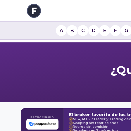
A
B
C
D
E
F
G
¿Qu
El broker favorito de los t
PATROCINADO
MT4, MT5, cTrader y TradingVie
✓
Scalping sin restricciones
✓
Retiros sin comisión
✓
Regulado en 7 países top
✓