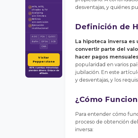
desventajas, y quiénes pu
MT4, MT5,
✓
cTrader & TV
Scalping
✓
sin límites
Retiros
✓
sin comisión
Definición de 
Ejecución
✓
institucional
ASIC
FCA
CySEC
La hipoteca inversa es
BaFin
DFSA
SCB
CMA
convertir parte del val
hacer pagos mensuales 
Visitar
Pepperstone
popularidad en varios paí
80% cuentas minoristas
pierden dinero. Enlace de
jubilación. En este artícu
afiliado.
y desventajas, y los requi
¿Cómo Funciona
Para entender cómo funci
proceso de obtención del
inversa: