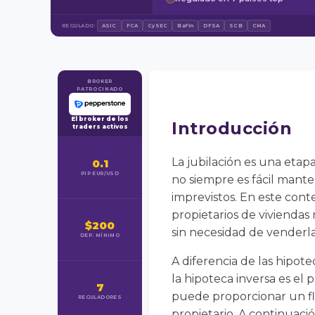
REGULADO:
ASIC
FCA
CySEC
BaFin
DFSA
SCB
CMA
BROKER
PATROCINADO
El broker de los
Introducción
traders activos
La jubilación es una etap
0.1
PIP EUR/USD
no siempre es fácil mante
imprevistos. En este cont
propietarios de viviendas
$200
sin necesidad de venderl
DEP. MÍNIMO
A diferencia de las hipote
la hipoteca inversa es el
7
puede proporcionar un fl
REGULADORES
propietario. A continuaci