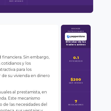
DEP. MÍNIMO
BROKER
PATROCINADO
El broker de los
traders activos
 financiera. Sin embargo,
0.1
PIP EUR/USD
cotidianos y los
tractiva para los
 de su vivienda en dinero
$200
DEP. MÍNIMO
suales al prestamista, en
ienda. Este mecanismo
7
 de las necesidades del
REGULADORES
poteca, sus ventajas y