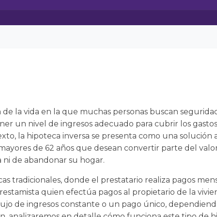
a de la vida en la que muchas personas buscan seguridad
ner un nivel de ingresos adecuado para cubrir los gastos 
exto, la hipoteca inversa se presenta como una solución a
 mayores de 62 años que desean convertir parte del valor
a ni de abandonar su hogar.
cas tradicionales, donde el prestatario realiza pagos men
 prestamista quien efectúa pagos al propietario de la viv
ujo de ingresos constante o un pago único, dependiendo
ón, analizaremos en detalle cómo funciona este tipo de hi