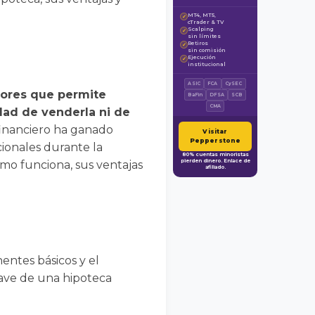
MT4, MT5,
✓
cTrader & TV
Scalping
✓
sin límites
Retiros
✓
sin comisión
Ejecución
✓
institucional
ASIC
FCA
CySEC
yores que permite
BaFin
DFSA
SCB
CMA
dad de venderla ni de
inanciero ha ganado
Visitar
Pepperstone
cionales durante la
80% cuentas minoristas
pierden dinero. Enlace de
ómo funciona, sus ventajas
afiliado.
entes básicos y el
lave de una hipoteca