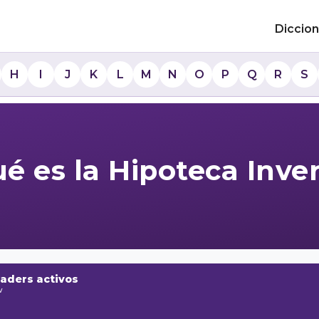
Diccion
H
I
J
K
L
M
N
O
P
Q
R
S
é es la Hipoteca Inve
raders activos
w