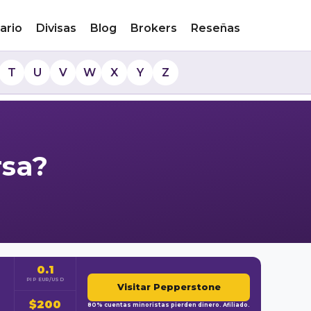
ario
Divisas
Blog
Brokers
Reseñas
T
U
V
W
X
Y
Z
rsa?
0.1
PIP EUR/USD
Visitar Pepperstone
$200
80% cuentas minoristas pierden dinero. Afiliado.