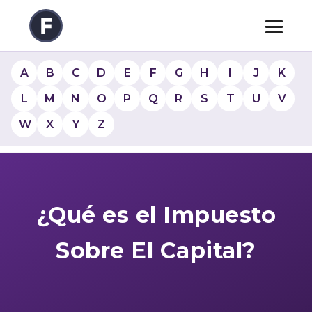
A
B
C
D
E
F
G
H
I
J
K
L
M
N
O
P
Q
R
S
T
U
V
W
X
Y
Z
¿Qué es el Impuesto
Sobre El Capital?