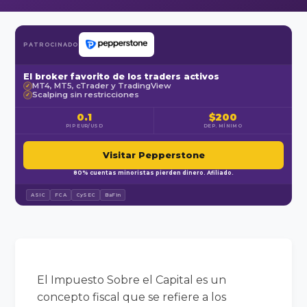
PATROCINADO
El broker favorito de los traders activos
MT4, MT5, cTrader y TradingView
✓
Scalping sin restricciones
✓
0.1
$200
PIP EUR/USD
DEP. MÍNIMO
Visitar Pepperstone
80% cuentas minoristas pierden dinero. Afiliado.
ASIC
FCA
CySEC
BaFin
El Impuesto Sobre el Capital es un
concepto fiscal que se refiere a los