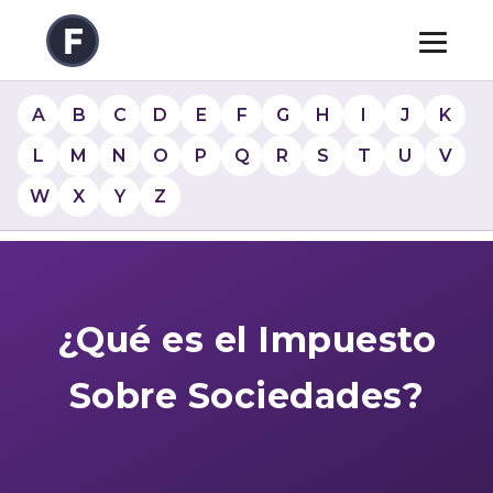
A
B
C
D
E
F
G
H
I
J
K
L
M
N
O
P
Q
R
S
T
U
V
W
X
Y
Z
¿Qué es el Impuesto
Sobre Sociedades?