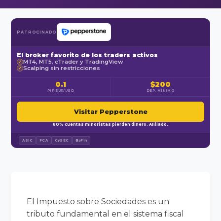
PATROCINADO
El broker favorito de los traders activos
MT4, MT5, cTrader y TradingView
✓
Scalping sin restricciones
✓
0.1
$200
PIP EUR/USD
DEP. MÍNIMO
Visitar Pepperstone
80% cuentas minoristas pierden dinero. Afiliado.
ASIC
FCA
CySEC
BaFin
El Impuesto sobre Sociedades es un
tributo fundamental en el sistema fiscal