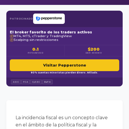
PATROCINADO
El broker favorito de los traders activos
MT4, MT5, cTrader y TradingView
✓
Scalping sin restricciones
✓
0.1
$200
PIP EUR/USD
DEP. MÍNIMO
Visitar Pepperstone
80% cuentas minoristas pierden dinero. Afiliado.
ASIC
FCA
CySEC
BaFin
La incidencia fiscal es un concepto clave
en el ámbito de la política fiscal y la