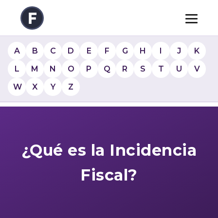
A
B
C
D
E
F
G
H
I
J
K
L
M
N
O
P
Q
R
S
T
U
V
W
X
Y
Z
¿Qué es la Incidencia
Fiscal?