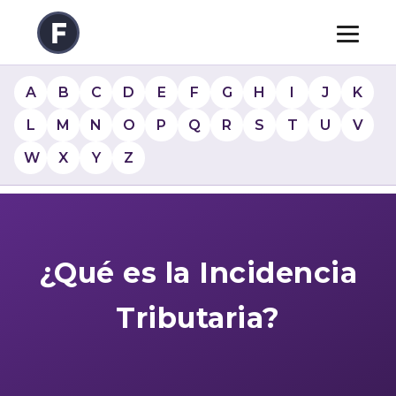
A
B
C
D
E
F
G
H
I
J
K
L
M
N
O
P
Q
R
S
T
U
V
W
X
Y
Z
¿Qué es la Incidencia
Tributaria?