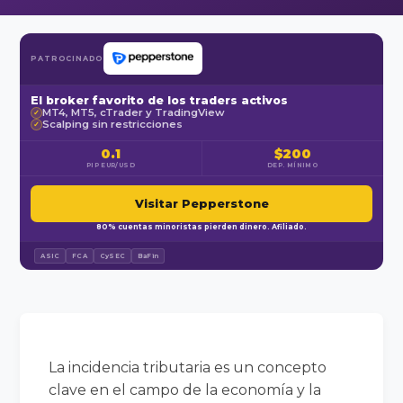
PATROCINADO
El broker favorito de los traders activos
MT4, MT5, cTrader y TradingView
✓
Scalping sin restricciones
✓
0.1
$200
PIP EUR/USD
DEP. MÍNIMO
Visitar Pepperstone
80% cuentas minoristas pierden dinero. Afiliado.
ASIC
FCA
CySEC
BaFin
La incidencia tributaria es un concepto
clave en el campo de la economía y la