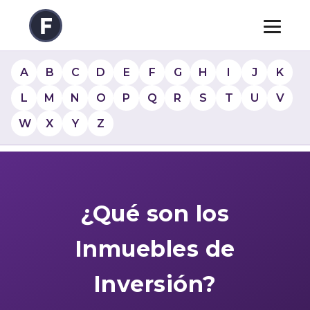
A
B
C
D
E
F
G
H
I
J
K
L
M
N
O
P
Q
R
S
T
U
V
W
X
Y
Z
¿Qué son los
Inmuebles de
Inversión?