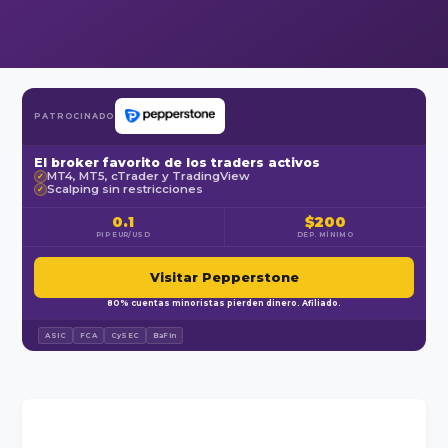
PATROCINADO
El broker favorito de los traders activos
MT4, MT5, cTrader y TradingView
✓
Scalping sin restricciones
✓
0.1
$200
PIP EUR/USD
DEP. MÍNIMO
Visitar Pepperstone
80% cuentas minoristas pierden dinero. Afiliado.
ASIC
FCA
CySEC
BaFin