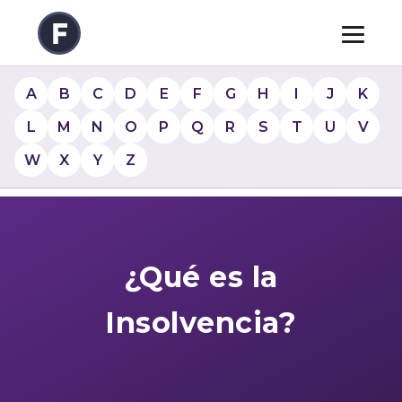
A
B
C
D
E
F
G
H
I
J
K
L
M
N
O
P
Q
R
S
T
U
V
W
X
Y
Z
¿Qué es la
Insolvencia?