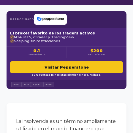
PATROCINADO
El broker favorito de los traders activos
MT4, MT5, cTrader y TradingView
✓
Scalping sin restricciones
✓
0.1
$200
PIP EUR/USD
DEP. MÍNIMO
Visitar Pepperstone
80% cuentas minoristas pierden dinero. Afiliado.
ASIC
FCA
CySEC
BaFin
La insolvencia es un término ampliamente
utilizado en el mundo financiero que