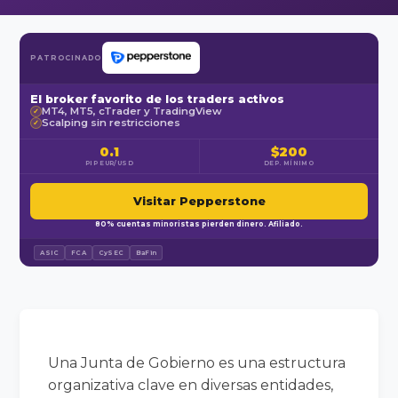
PATROCINADO
El broker favorito de los traders activos
MT4, MT5, cTrader y TradingView
✓
Scalping sin restricciones
✓
0.1
$200
PIP EUR/USD
DEP. MÍNIMO
Visitar Pepperstone
80% cuentas minoristas pierden dinero. Afiliado.
ASIC
FCA
CySEC
BaFin
Una Junta de Gobierno es una estructura
organizativa clave en diversas entidades,