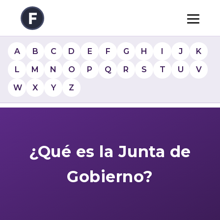
A
B
C
D
E
F
G
H
I
J
K
L
M
N
O
P
Q
R
S
T
U
V
W
X
Y
Z
¿Qué es la Junta de
Gobierno?