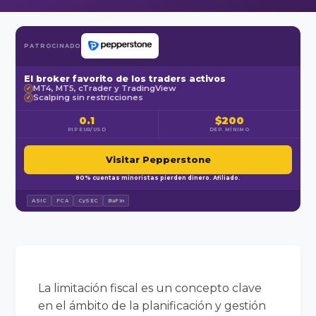
PATROCINADO
El broker favorito de los traders activos
MT4, MT5, cTrader y TradingView
✓
Scalping sin restricciones
✓
0.1
$200
PIP EUR/USD
DEP. MÍNIMO
Visitar Pepperstone
80% cuentas minoristas pierden dinero. Afiliado.
ASIC
FCA
CySEC
BaFin
La limitación fiscal es un concepto clave
en el ámbito de la planificación y gestión