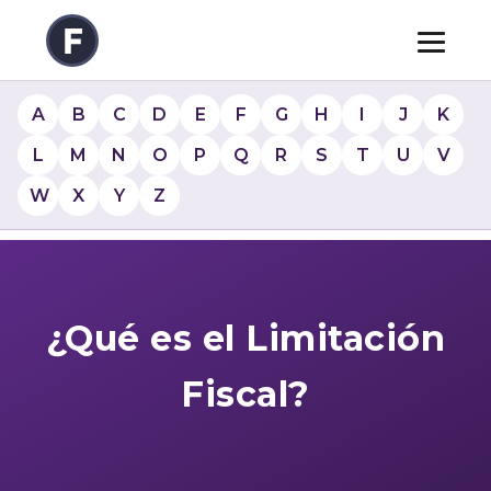
A
B
C
D
E
F
G
H
I
J
K
L
M
N
O
P
Q
R
S
T
U
V
W
X
Y
Z
¿Qué es el Limitación
Fiscal?