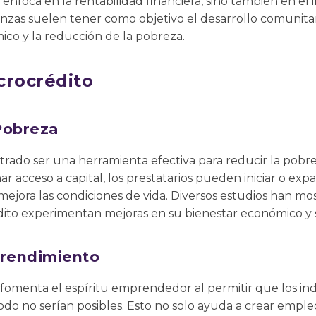
 enfoca en la rentabilidad financiera, sino también en el i
anzas suelen tener como objetivo el desarrollo comunitar
o y la reducción de la pobreza.
crocrédito
Pobreza
trado ser una herramienta efectiva para reducir la pob
r acceso a capital, los prestatarios pueden iniciar o ex
mejora las condiciones de vida. Diversos estudios han m
ito experimentan mejoras en su bienestar económico y s
rendimiento
 fomenta el espíritu emprendedor al permitir que los ind
o no serían posibles. Esto no solo ayuda a crear empleo 