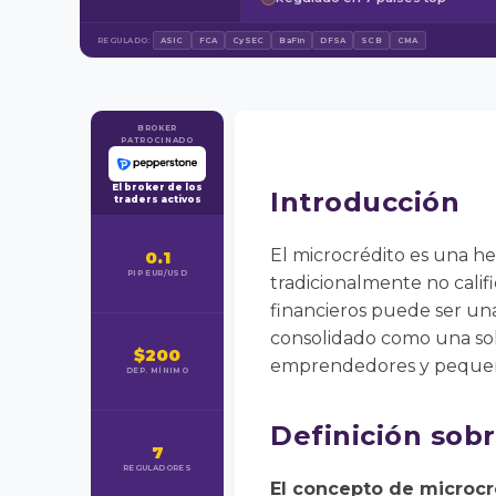
REGULADO:
ASIC
FCA
CySEC
BaFin
DFSA
SCB
CMA
BROKER
PATROCINADO
El broker de los
Introducción
traders activos
El microcrédito es una he
0.1
PIP EUR/USD
tradicionalmente no cali
financieros puede ser una 
consolidado como una solu
$200
emprendedores y pequeño
DEP. MÍNIMO
Definición sobr
7
REGULADORES
El concepto de microcr