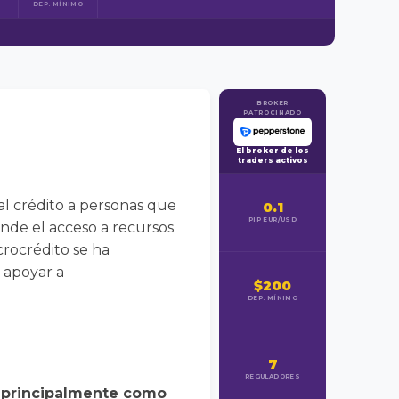
DEP. MÍNIMO
BROKER
PATROCINADO
El broker de los
traders activos
al crédito a personas que
0.1
PIP EUR/USD
nde el acceso a recursos
crocrédito se ha
 apoyar a
$200
DEP. MÍNIMO
7
REGULADORES
, principalmente como