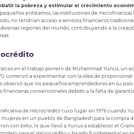
mbatir la pobreza y estimular el crecimiento econ
 pequeños préstamos, las instituciones de microfinanza
odo, no tendrían acceso a servicios financieros tradicion
 diversas regiones del mundo, contribuyendo a la creaci
sas.
rocrédito
s raíces en el trabajo pionero de Muhammad Yunus, un 
70 comenzó a experimentar con la idea de proporcionar
us observó que los pequeños emprendedores en su país 
es financieras convencionales debido a la falta de garantí
ignificativa de microcrédito tuvo lugar en 1976 cuando
 mujeres en un pueblo de Bangladesh para la compra d
ron con éxito, lo que llevó a Yunus a establecer el Gra
 modelo para el microcrédito y ha sido fundamental en 