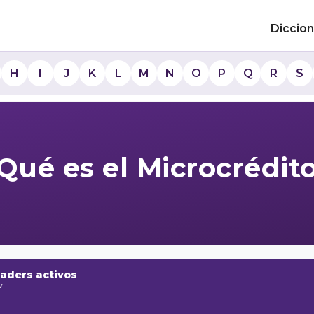
Diccion
H
I
J
K
L
M
N
O
P
Q
R
S
Qué es el Microcrédit
raders activos
w