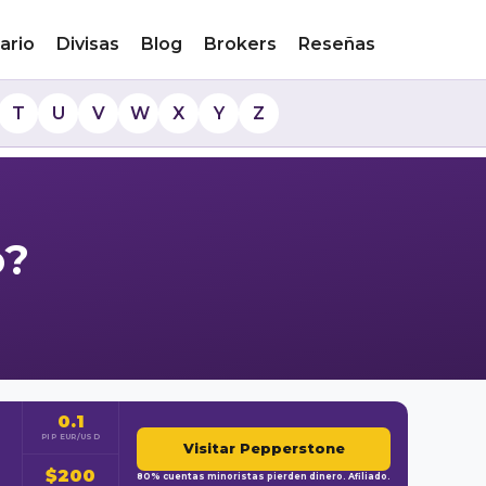
ario
Divisas
Blog
Brokers
Reseñas
T
U
V
W
X
Y
Z
o?
0.1
PIP EUR/USD
Visitar Pepperstone
$200
80% cuentas minoristas pierden dinero. Afiliado.