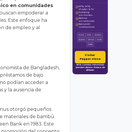
ómico en comunidades
MT4, MT5,
✓
cTrader & TV
s buscan empoderar a
Scalping
✓
sin límites
Retiros
ales. Este enfoque ha
✓
sin comisión
Ejecución
✓
ón de empleo y al
institucional
ASIC
FCA
CySEC
BaFin
DFSA
SCB
CMA
Visitar
Pepperstone
80% cuentas minoristas
economista de Bangladesh,
pierden dinero. Enlace de
afiliado.
 préstamos de bajo
no podían acceder a
as y la ausencia de
 Yunus otorgó pequeños
e materiales de bambú.
meen Bank en 1983. Este
la promoción del concepto