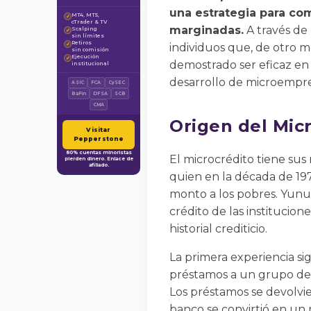
una estrategia para co
MT4, MT5,
✓
cTrader & TV
marginadas.
A través de
Scalping
✓
sin límites
Retiros
✓
individuos que, de otro m
sin comisión
Ejecución
✓
demostrado ser eficaz en
institucional
desarrollo de microempre
ASIC
FCA
CySEC
BaFin
DFSA
SCB
CMA
Origen del Mic
Visitar
Pepperstone
80% cuentas minoristas
El microcrédito tiene su
pierden dinero. Enlace de
afiliado.
quien en la década de 19
monto a los pobres. Yun
crédito de las institucion
historial crediticio.
La primera experiencia s
préstamos a un grupo de
Los préstamos se devolvie
banco se convirtió en un