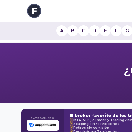
A
B
C
D
E
F
G
¿
El broker favorito de los t
PATROCINADO
MT4, MT5, cTrader y TradingVie
✓
Scalping sin restricciones
✓
Retiros sin comisión
✓
Regulado en 7 países top
✓