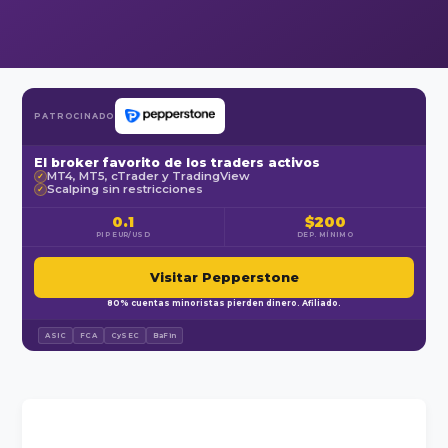
PATROCINADO
El broker favorito de los traders activos
MT4, MT5, cTrader y TradingView
✓
Scalping sin restricciones
✓
0.1
$200
PIP EUR/USD
DEP. MÍNIMO
Visitar Pepperstone
80% cuentas minoristas pierden dinero. Afiliado.
ASIC
FCA
CySEC
BaFin