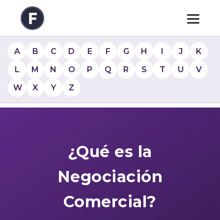
A
B
C
D
E
F
G
H
I
J
K
L
M
N
O
P
Q
R
S
T
U
V
W
X
Y
Z
¿Qué es la
Negociación
Comercial?