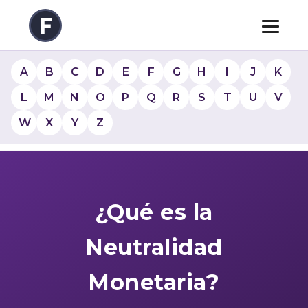
A
B
C
D
E
F
G
H
I
J
K
L
M
N
O
P
Q
R
S
T
U
V
W
X
Y
Z
¿Qué es la
Neutralidad
Monetaria?