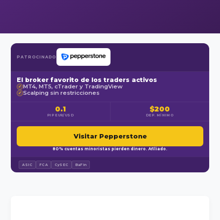
PATROCINADO
El broker favorito de los traders activos
MT4, MT5, cTrader y TradingView
✓
Scalping sin restricciones
✓
0.1
$200
PIP EUR/USD
DEP. MÍNIMO
Visitar Pepperstone
80% cuentas minoristas pierden dinero. Afiliado.
ASIC
FCA
CySEC
BaFin