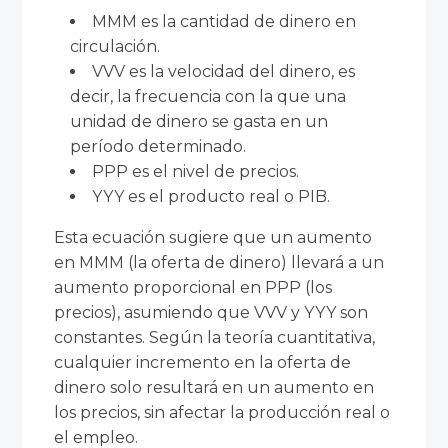
MM
M
es la cantidad de dinero en
circulación.
VV
V
es la velocidad del dinero, es
decir, la frecuencia con la que una
unidad de dinero se gasta en un
período determinado.
PP
P
es el nivel de precios.
YY
Y
es el producto real o PIB.
Esta ecuación sugiere que un aumento
en
MM
M
(la oferta de dinero) llevará a un
aumento proporcional en
PP
P
(los
precios), asumiendo que
VV
V
y
YY
Y
son
constantes. Según la teoría cuantitativa,
cualquier incremento en la oferta de
dinero solo resultará en un aumento en
los precios, sin afectar la producción real o
el empleo.