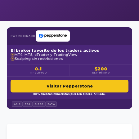
PATROCINADO
El broker favorito de los traders activos
MT4, MT5, cTrader y TradingView
✓
Scalping sin restricciones
✓
0.1
$200
PIP EUR/USD
DEP. MÍNIMO
Visitar Pepperstone
80% cuentas minoristas pierden dinero. Afiliado.
ASIC
FCA
CySEC
BaFin