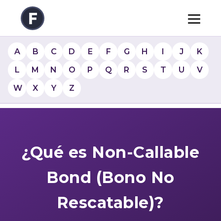
A
B
C
D
E
F
G
H
I
J
K
L
M
N
O
P
Q
R
S
T
U
V
W
X
Y
Z
¿Qué es Non-Callable
Bond (Bono No
Rescatable)?