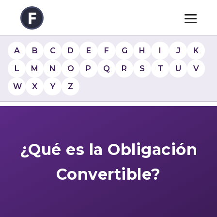
A
B
C
D
E
F
G
H
I
J
K
L
M
N
O
P
Q
R
S
T
U
V
W
X
Y
Z
¿Qué es la Obligación
Convertible?