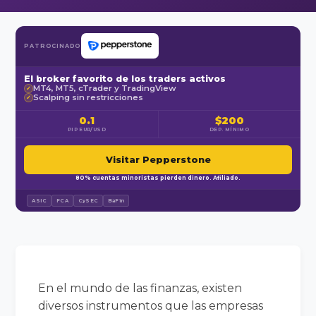
PATROCINADO
El broker favorito de los traders activos
MT4, MT5, cTrader y TradingView
✓
Scalping sin restricciones
✓
0.1
$200
PIP EUR/USD
DEP. MÍNIMO
Visitar Pepperstone
80% cuentas minoristas pierden dinero. Afiliado.
ASIC
FCA
CySEC
BaFin
En el mundo de las finanzas, existen
diversos instrumentos que las empresas