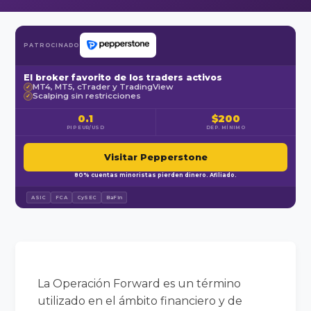
PATROCINADO
El broker favorito de los traders activos
MT4, MT5, cTrader y TradingView
✓
Scalping sin restricciones
✓
0.1
$200
PIP EUR/USD
DEP. MÍNIMO
Visitar Pepperstone
80% cuentas minoristas pierden dinero. Afiliado.
ASIC
FCA
CySEC
BaFin
La Operación Forward es un término
utilizado en el ámbito financiero y de