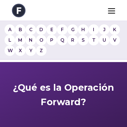
A
B
C
D
E
F
G
H
I
J
K
L
M
N
O
P
Q
R
S
T
U
V
W
X
Y
Z
¿Qué es la Operación
Forward?