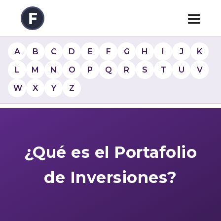
A
B
C
D
E
F
G
H
I
J
K
L
M
N
O
P
Q
R
S
T
U
V
W
X
Y
Z
¿Qué es el Portafolio
de Inversiones?