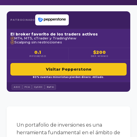
PATROCINADO
El broker favorito de los traders activos
MT4, MT5, cTrader y TradingView
✓
Scalping sin restricciones
✓
0.1
$200
PIP EUR/USD
DEP. MÍNIMO
Visitar Pepperstone
80% cuentas minoristas pierden dinero. Afiliado.
ASIC
FCA
CySEC
BaFin
Un portafolio de inversiones es una
herramienta fundamental en el ámbito de