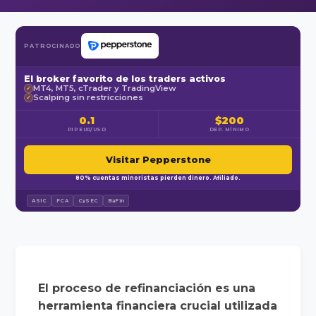
PATROCINADO
El broker favorito de los traders activos
MT4, MT5, cTrader y TradingView
✓
Scalping sin restricciones
✓
0.1
$200
PIP EUR/USD
DEP. MÍNIMO
Visitar Pepperstone
80% cuentas minoristas pierden dinero. Afiliado.
ASIC
FCA
CySEC
BaFin
El proceso de refinanciación es una
herramienta financiera crucial utilizada