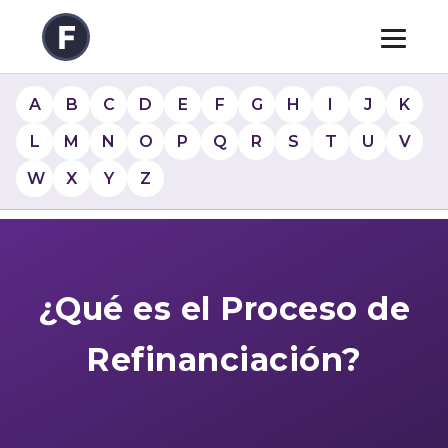
A
B
C
D
E
F
G
H
I
J
K
L
M
N
O
P
Q
R
S
T
U
V
W
X
Y
Z
¿Qué es el Proceso de
Refinanciación?