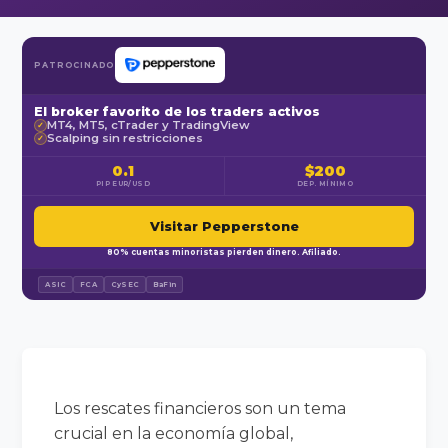
PATROCINADO
El broker favorito de los traders activos
MT4, MT5, cTrader y TradingView
✓
Scalping sin restricciones
✓
0.1
$200
PIP EUR/USD
DEP. MÍNIMO
Visitar Pepperstone
80% cuentas minoristas pierden dinero. Afiliado.
ASIC
FCA
CySEC
BaFin
Los rescates financieros son un tema
crucial en la economía global,