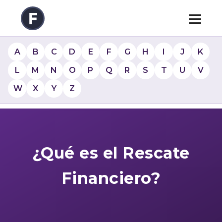
A
B
C
D
E
F
G
H
I
J
K
L
M
N
O
P
Q
R
S
T
U
V
W
X
Y
Z
¿Qué es el Rescate
Financiero?