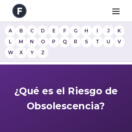
A
B
C
D
E
F
G
H
I
J
K
L
M
N
O
P
Q
R
S
T
U
V
W
X
Y
Z
¿Qué es el Riesgo de
Obsolescencia?