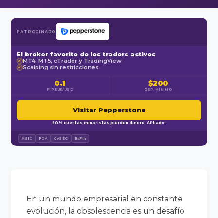
PATROCINADO
El broker favorito de los traders activos
MT4, MT5, cTrader y TradingView
✓
Scalping sin restricciones
✓
0.1
$200
PIP EUR/USD
DEP. MÍNIMO
Visitar Pepperstone
80% cuentas minoristas pierden dinero. Afiliado.
ASIC
FCA
CySEC
BaFin
En un mundo empresarial en constante
evolución, la obsolescencia es un desafío