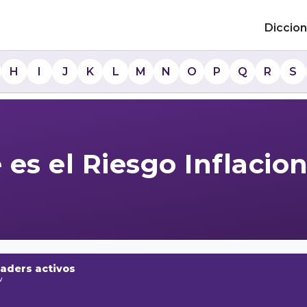
Diccion
H
I
J
K
L
M
N
O
P
Q
R
S
es el Riesgo Inflacio
raders activos
w