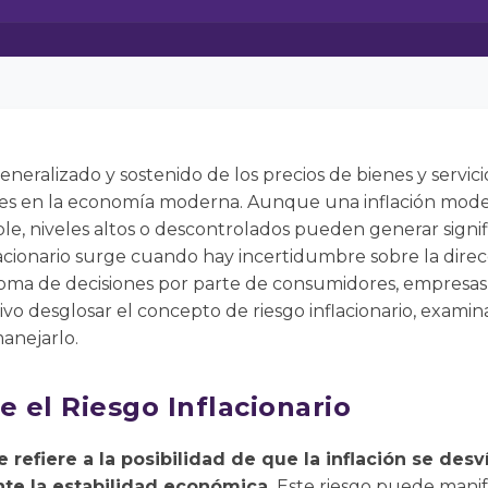
eneralizado y sostenido de los precios de bienes y servici
es en la economía moderna. Aunque una inflación moder
e, niveles altos o descontrolados pueden generar signif
lacionario surge cuando hay incertidumbre sobre la direcci
toma de decisiones por parte de consumidores, empresas 
ivo desglosar el concepto de riesgo inflacionario, examin
manejarlo.
e el Riesgo Inflacionario
se refiere a la posibilidad de que la inflación se desv
e la estabilidad económica.
Este riesgo puede manife