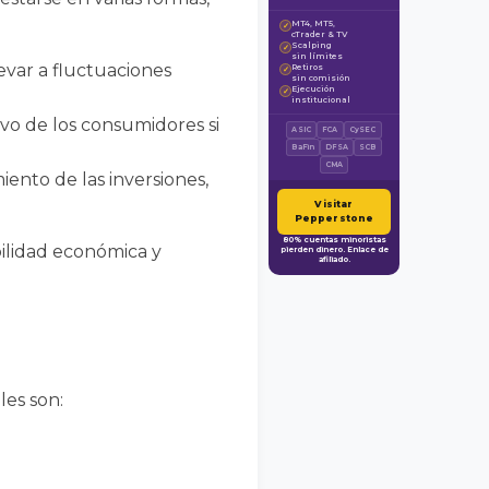
MT4, MT5,
✓
cTrader & TV
Scalping
✓
sin límites
levar a fluctuaciones
Retiros
✓
sin comisión
Ejecución
✓
institucional
ivo de los consumidores si
ASIC
FCA
CySEC
BaFin
DFSA
SCB
CMA
iento de las inversiones,
Visitar
Pepperstone
80% cuentas minoristas
abilidad económica y
pierden dinero. Enlace de
afiliado.
les son: