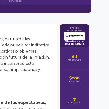
DEP. MÍNIMO
BROKER
PATROCINADO
os, es una de las
El broker de los
traders activos
ada puede ser indicativa
icativos problemas
0.1
ón futura de la inflación,
PIP EUR/USD
e inversores. Este
ar sus implicaciones y
$200
DEP. MÍNIMO
7
íe de las expectativas,
REGULADORES
starse en varias formas,