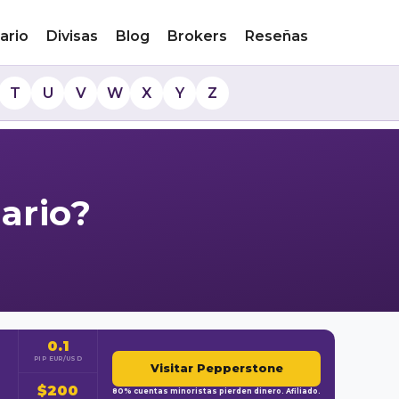
ario
Divisas
Blog
Brokers
Reseñas
T
U
V
W
X
Y
Z
nario?
0.1
PIP EUR/USD
Visitar Pepperstone
$200
80% cuentas minoristas pierden dinero. Afiliado.