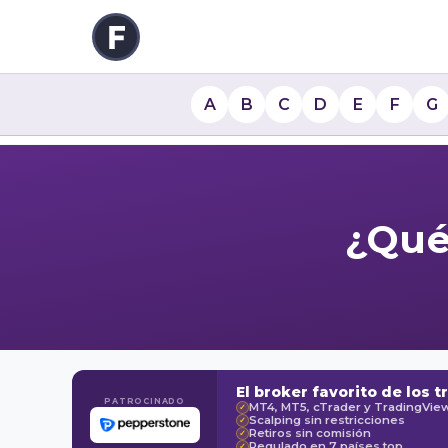
A
B
C
D
E
F
G
¿Qué 
El broker favorito de los t
PATROCINADO
MT4, MT5, cTrader y TradingVie
✓
Scalping sin restricciones
✓
Retiros sin comisión
✓
Regulado en 7 países top
✓