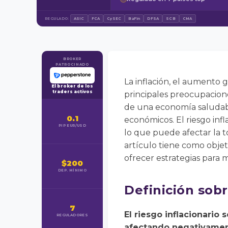
REGULADO:
ASIC
FCA
CySEC
BaFin
DFSA
SCB
CMA
BROKER
PATROCINADO
La inflación, el aumento g
El broker de los
traders activos
principales preocupacion
de una economía saludabl
0.1
económicos. El riesgo inf
PIP EUR/USD
lo que puede afectar la 
artículo tiene como objet
ofrecer estrategias para 
$200
DEP. MÍNIMO
Definición sobr
7
El riesgo inflacionario 
REGULADORES
afectando negativament