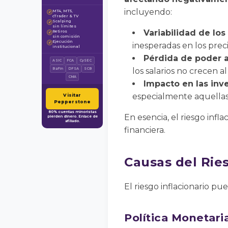
incluyendo:
MT4, MT5,
✓
cTrader & TV
Scalping
✓
sin límites
Variabilidad de los
Retiros
✓
sin comisión
Ejecución
✓
inesperadas en los preci
institucional
Pérdida de poder a
ASIC
FCA
CySEC
los salarios no crecen a
BaFin
DFSA
SCB
CMA
Impacto en las inv
especialmente aquellas 
Visitar
Pepperstone
80% cuentas minoristas
En esencia, el riesgo infl
pierden dinero. Enlace de
afiliado.
financiera.
Causas del Ries
El riesgo inflacionario pu
Política Monetari